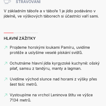
STRAVOVÁNÍ
V základním táboře a v táboře 1 je jídlo podáváno v
jídelně, ve výškových táborech si účastníci vaří sami.
HLAVNÍ ZÁŽITKY
Projdeme horskými loukami Pamíru, uvidíme
protěže a uslyšíme veselé pískání svišťů.
Ochutnáme hlavní jídla kyrgyzské kuchyně: ošský
pilaf, samsu z tandýru, manty a lagman.
Uvidíme východ slunce nad horami z výšky přes
šest tisíc metrů.
Vystoupíme na vrchol Leninova štítu ve výšce
7134 metrů.