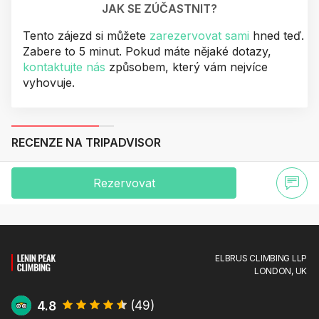
JAK SE ZÚČASTNIT?
Tento zájezd si můžete
zarezervovat sami
hned teď.
Zabere to 5 minut. Pokud máte nějaké dotazy,
kontaktujte nás
způsobem, který vám nejvíce
vyhovuje.
RECENZE NA TRIPADVISOR
Rezervovat
ELBRUS CLIMBING LLP
LONDON, UK
4.8
(
49
)