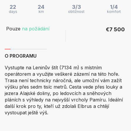
22
24
3/3
1/4
days
km
obtížnost
komfort
Pouze
na požádání
€7 500
O PROGRAMU
Vystupte na Leninův štít (7134 m) s místním
operátorem a využijte veškeré zázemí na této hoře.
Trasa není technicky náročná, ale umožní vám zažít
výšku přes sedm tisíc metrů. Cesta vede přes louky a
jezera Alajské doliny, po ledovcích a sněhových
pláních s výhledy na nejvyšší vrcholy Pamíru. Ideální
další krok pro ty, kteří už zdolali Elbrus a chtějí
vystoupat ještě výš.