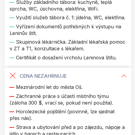
Služby základního tábora: kuchyně, teplá
sprcha, WC, úschovna, elektřina, WiFi.
Využití služeb tábora č. 1: jídelna, WC, elektřina.
Vyřízení dokumentů potřebných k výstupu na
Leninův štít.
Skupinová lékárnička. Základní lékařská pomoc
v ZT a T1, konzultace s lékařem.
Certifikát o dosažení vrcholu Leninova štítu.
CENA NEZAHRNUJE
Mezinárodní let do města Oš.
Záchranné práce s účastí místního týmu
(záloha 300 $, vrací se, pokud není použita).
Horolezecké pojištění (povinné, lze sjednat
přes nás).
Strava a ubytování před a po zájezdu, nápoje a
jídlo v barech a restauracích.