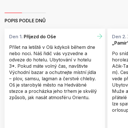
POPIS PODLE DNŮ
Den 1.
Příjezd do Oše
Den 2.
„Pamir
Přílet na letiště v Oši kdykoli během dne
nebo noci. Náš řidič vás vyzvedne a
Po sní
odveze do hotelu. Ubytování v hotelu
horolez
3*. Pokud máte volný čas, navštivte
Ačik-Ta
Východní bazar a ochutnejte místní jídla
m). Ces
– plov, samsu, lagman a čerstvé chleby.
vede př
Oš je starobylé město na Hedvábné
Ubytov
stezce a procházka jeho trhem je skvělý
Muže a
způsob, jak nasát atmosféru Orientu.
přátelé
lze spa
orlosup