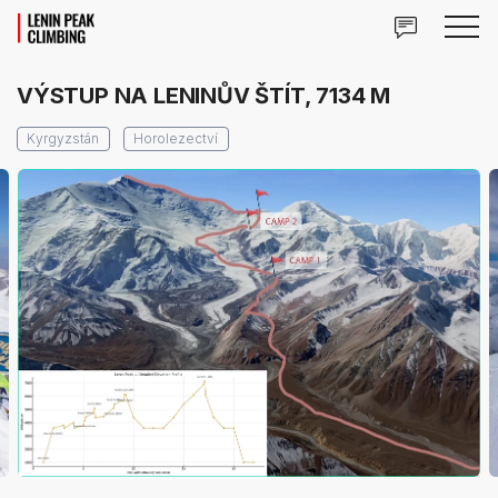
VÝSTUP NA LENINŮV ŠTÍT, 7134 M
Kyrgyzstán
Horolezectví