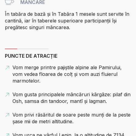
MÂNCARE
În tabăra de bază și în Tabăra 1 mesele sunt servite în
cantină, iar în taberele superioare participanții își
pregătesc singuri mâncarea.
PUNCTE DE ATRACȚIE
Vom merge printre pajiștile alpine ale Pamirului,
vom vedea floarea de colț și vom auzi fluierul
marmotelor.
Vom gusta principalele mâncăruri kârgâze: pilaf din
Osh, samsa din tandoor, mantî și lagman.
Vom privi răsăritul de soare peste munți de la peste
șase mii de metri altitudine.
Vom urca pe vârful Lenin, la o altitudine de 7134