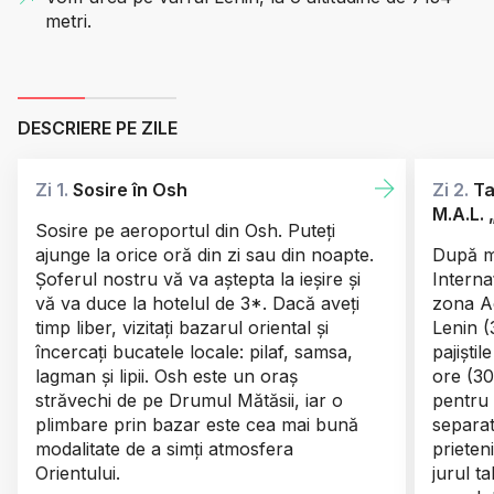
metri.
DESCRIERE PE ZILE
Zi 1.
Sosire în Osh
Zi 2.
Ta
M.A.L. 
Sosire pe aeroportul din Osh. Puteți
ajunge la orice oră din zi sau din noapte.
După mi
Șoferul nostru vă va aștepta la ieșire și
Interna
vă va duce la hotelul de 3*. Dacă aveți
zona Ac
timp liber, vizitați bazarul oriental și
Lenin (
încercați bucatele locale: pilaf, samsa,
pajiștil
lagman și lipii. Osh este un oraș
ore (3
străvechi de pe Drumul Mătăsii, iar o
pentru
plimbare prin bazar este cea mai bună
separat
modalitate de a simți atmosfera
prieten
Orientului.
jurul t